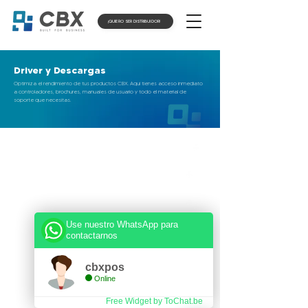
¡QUIERO SER DISTRIBUIDOR!
Driver y Descargas
Optimiza el rendimiento de tus productos CBX. Aquí tienes acceso inmediato
a controladores, brochures, manuales de usuario y todo el material de
soporte que necesitas.
LECTORES DE CÓDIGO DE BARRAS
IMPRESORAS POS
IMPRESORAS DE ETIQUETAS
Use nuestro WhatsApp para
TERMINALES POS
contactarnos
MONITORES TÁCTILES
cbxpos
Online
GAVETAS DE DINERO
Free Widget by ToChat.be