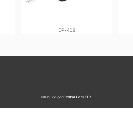
iDP-408
Distribuido por
Codbar Perú E.I.R.L.