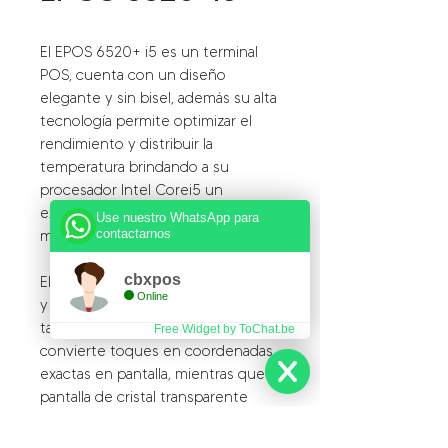
El EPOS 6520+ i5 es un terminal
POS, cuenta con un diseño
elegante y sin bisel, además su alta
tecnología permite optimizar el
rendimiento y distribuir la
temperatura brindando a su
procesador Intel Corei5 un
excelente rendimiento con un
Use nuestro WhatsApp para
contactarnos
mínimo de energía.
cbxpos
El monitor destaca por su precisión
Online
y velocidad, optimizando cada
tarea. Su sistema avanzado
Free Widget by ToChat.be
convierte toques en coordenadas
exactas en pantalla, mientras que la
pantalla de cristal transparente
ofrece durabilidad y una
experiencia visual superior, ideal