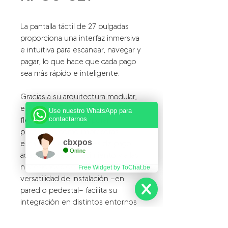
La pantalla táctil de 27 pulgadas
proporciona una interfaz inmersiva
e intuitiva para escanear, navegar y
pagar, lo que hace que cada pago
sea más rápido e inteligente.
Gracias a su arquitectura modular,
el KPOS-S27 ofrece gran
Use nuestro WhatsApp para
contactarnos
flexibilidad para incorporar
periféricos como impresoras,
cbxpos
escáneres o terminales de pago,
Online
adaptándose al crecimiento y a las
necesidades de cada negocio. Su
Free Widget by ToChat.be
versatilidad de instalación —en
pared o pedestal— facilita su
integración en distintos entornos
comerciales, optimizando el
espacio y manteniendo una