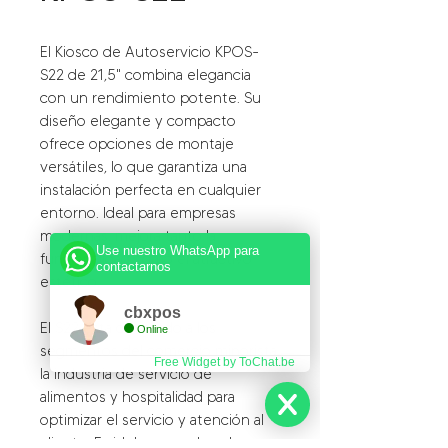
El Kiosco de Autoservicio KPOS-
S22 de 21,5" combina elegancia
con un rendimiento potente. Su
diseño elegante y compacto
ofrece opciones de montaje
versátiles, lo que garantiza una
instalación perfecta en cualquier
entorno. Ideal para empresas
modernas, mejora tanto la
Use nuestro WhatsApp para
funcionalidad como el atractivo
contactarnos
estético.
cbxpos
El S22 esta orientado a los
Online
segmentos del comercio minorista,
Free Widget by ToChat.be
la industria de servicio de
alimentos y hospitalidad para
optimizar el servicio y atención al
cliente. Es idela para colocarlo en