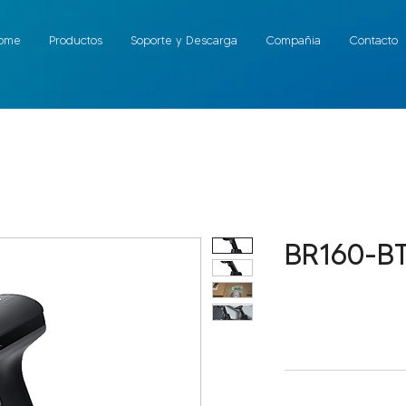
ome
Productos
Soporte y Descarga
Compañia
Contacto
BR160-B