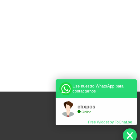
Use nuestro WhatsApp para
contactarnos
cbxpos
Online
Free Widget by ToChat.be