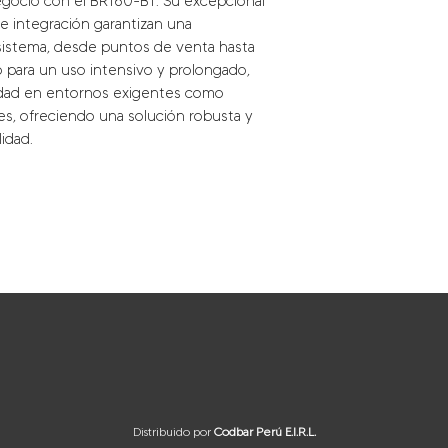
negocio con el BR160-BT. Su
excepcional
 de integración
garantizan una
 sistema,
desde puntos de venta hasta
 para un uso intensivo y prolongado,
vidad en entornos exigentes como
es, ofreciendo una solución
robusta y
idad.
Distribuido por
Codbar Perú E.I.R.L.